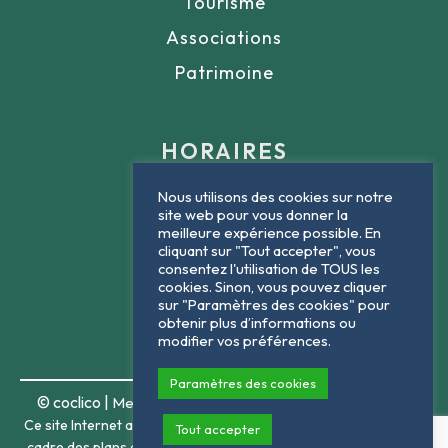
Tourisme
Associations
Patrimoine
HORAIRES
Nous utilisons des cookies sur notre
Lundi : 9h - 12h
site web pour vous donner la
meilleure expérience possible. En
Mardi : 9h - 12h
cliquant sur "Tout accepter", vous
consentez l'utilisation de TOUS les
Jeudi : 9h - 12h
cookies. Sinon, vous pouvez cliquer
sur "Paramètres des cookies" pour
Vendredi : 9h - 12h
obtenir plus d’informations ou
modifier vos préférences.
Paramètres des cookies
© coclico |
|
Mentions légales
Politique de confidentialité
Ce site Internet a été financé dans le
Tout accepter
cadre des plans de relance français