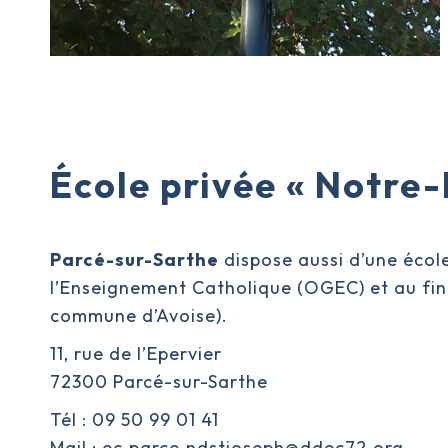
École privée « Notre
Parcé-sur-Sarthe
dispose aussi d’une écol
l’Enseignement Catholique (OGEC) et au finan
commune d’Avoise).
11, rue de l’Epervier
72300 Parcé-sur-Sarthe
Tél : 09 50 99 01 41
Mail :
ec.parce.ndstjoseph@ddec72.org