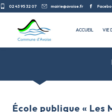
02 43 95 32 07
mairie@avoise.fr
Facebo
ACCUEIL
VIE
École publique « Les 