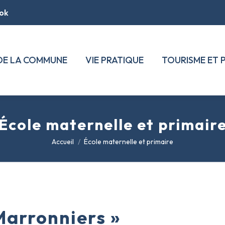
ok
 DE LA COMMUNE
VIE PRATIQUE
TOURISME ET 
École maternelle et primair
Vous êtes ici :
Accueil
École maternelle et primaire
Marronniers »