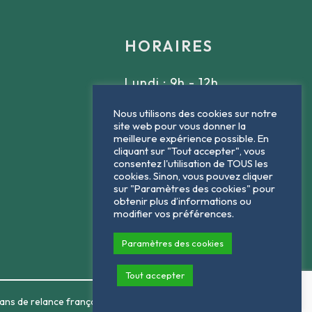
HORAIRES
Lundi : 9h - 12h
Mardi : 9h - 12h
Nous utilisons des cookies sur notre
site web pour vous donner la
Jeudi : 9h - 12h
meilleure expérience possible. En
cliquant sur "Tout accepter", vous
Vendredi : 9h - 12h
consentez l'utilisation de TOUS les
cookies. Sinon, vous pouvez cliquer
sur "Paramètres des cookies" pour
obtenir plus d’informations ou
modifier vos préférences.
Paramètres des cookies
Tout accepter
plans de relance français et européen