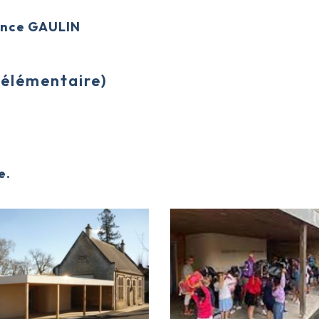
ence GAULIN
 élémentaire)
e.