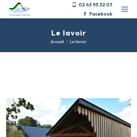
02 43 95 32 07
Facebook
Le lavoir
Vous êtes ici :
Accueil
Le lavoir