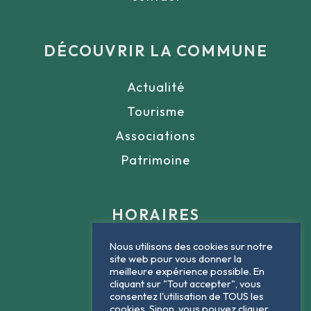
DÉCOUVRIR LA COMMUNE
Actualité
Tourisme
Associations
Patrimoine
HORAIRES
Nous utilisons des cookies sur notre
Lundi : 9h - 12h
site web pour vous donner la
meilleure expérience possible. En
Mardi : 9h - 12h
cliquant sur "Tout accepter", vous
consentez l'utilisation de TOUS les
Jeudi : 9h - 12h
cookies. Sinon, vous pouvez cliquer