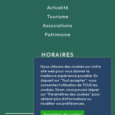
Actualité
Tourisme
Associations
Patrimoine
HORAIRES
Nous utilisons des cookies sur notre
Lundi : 9h - 12h
site web pour vous donner la
meilleure expérience possible. En
Mardi : 9h - 12h
cliquant sur "Tout accepter", vous
consentez l'utilisation de TOUS les
Jeudi : 9h - 12h
cookies. Sinon, vous pouvez cliquer
sur "Paramètres des cookies" pour
Vendredi : 9h - 12h
obtenir plus d’informations ou
modifier vos préférences.
Paramètres des cookies