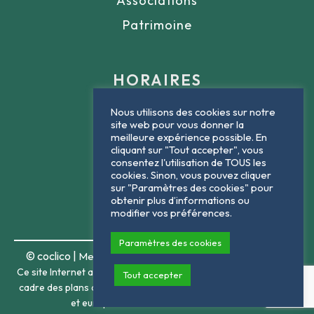
Associations
Patrimoine
HORAIRES
Nous utilisons des cookies sur notre
Lundi : 9h - 12h
site web pour vous donner la
meilleure expérience possible. En
Mardi : 9h - 12h
cliquant sur "Tout accepter", vous
consentez l'utilisation de TOUS les
Jeudi : 9h - 12h
cookies. Sinon, vous pouvez cliquer
sur "Paramètres des cookies" pour
Vendredi : 9h - 12h
obtenir plus d’informations ou
modifier vos préférences.
Paramètres des cookies
© coclico |
|
Mentions légales
Politique de confidentialité
Ce site Internet a été financé dans le
Tout accepter
cadre des plans de relance français
et européen