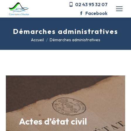
02 43 95 32 07
Facebook
Démarches administratives
Vous êtes ici :
Accueil
Démarches administratives
Actes d’état civil