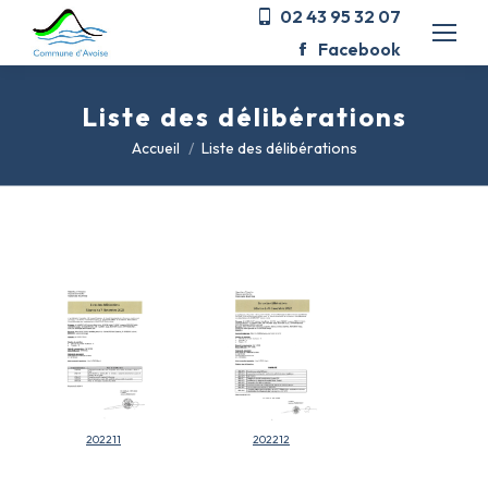
02 43 95 32 07
Facebook
Liste des délibérations
Vous êtes ici :
Accueil
Liste des délibérations
202211
202212