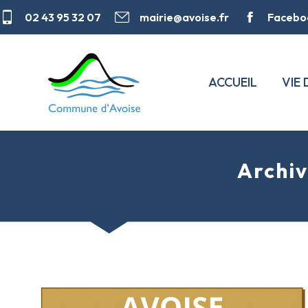
02 43 95 32 07
mairie@avoise.fr
Facebo
ACCUEIL
VIE
Archiv