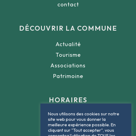
contact
DÉCOUVRIR LA COMMUNE
Actualité
Tourisme
Associations
Patrimoine
HORAIRES
Nous utilisons des cookies sur notre
Lundi : 9h - 12h
site web pour vous donner la
meilleure expérience possible. En
Mardi : 9h - 12h
cliquant sur "Tout accepter", vous
consentez l'utilisation de TOUS les