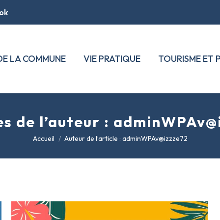
ok
 DE LA COMMUNE
VIE PRATIQUE
TOURISME ET 
s de l’auteur :
adminWPAv@i
Vous êtes ici :
Accueil
Auteur de l’article : adminWPAv@izzze72